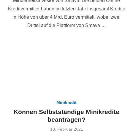
Minderheitsinvestor von Smava. Die beiden Online
Kreditvermittler haben im letzten Jahr insgesamt Kredite
in Höhe von über 4 Mrd. Euro vermittelt, wobei zwei
Drittel auf die Plattform von Smava …
Minikredit
Können Selbstständige Minikredite
beantragen?
Veröffentlicht
10. Februar 2021