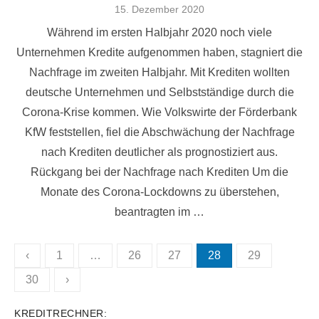
Veröffentlicht
15. Dezember 2020
am
Während im ersten Halbjahr 2020 noch viele
Unternehmen Kredite aufgenommen haben, stagniert die
Nachfrage im zweiten Halbjahr. Mit Krediten wollten
deutsche Unternehmen und Selbstständige durch die
Corona-Krise kommen. Wie Volkswirte der Förderbank
KfW feststellen, fiel die Abschwächung der Nachfrage
nach Krediten deutlicher als prognostiziert aus.
Rückgang bei der Nachfrage nach Krediten Um die
Monate des Corona-Lockdowns zu überstehen,
beantragten im …
Seitennummerierung
‹
1
…
26
27
28
29
der
30
›
Beiträge
KREDITRECHNER: