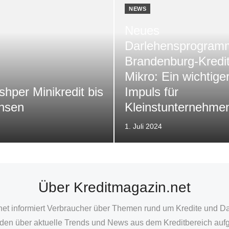
NEWS
Neues
Darlehensprogram
Brandenburg-Kredi
Mikro: Ein wichtige
shper Minikredit bis
Impuls für
insen
Kleinstunternehme
Veröffentlicht
1. Juli 2024
am
Über Kreditmagazin.net
net informiert Verbraucher über Themen rund um Kredite und D
en über aktuelle Trends und News aus dem Kreditbereich aufg