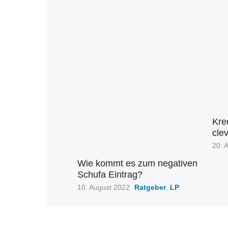
Kre
cle
Veröf
20. 
am
Wie kommt es zum negativen
Schufa Eintrag?
Veröffentlicht
10. August 2022
Ratgeber
,
LP
am