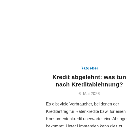
Ratgeber
Kredit abgelehnt: was tun
nach Kreditablehnung?
Veröffentlicht
6. Mai 2026
am
Es gibt viele Verbraucher, bei denen der
Kreditantrag für Ratenkredite bzw. für einen
Konsumentenkredit unerwartet eine Absage
bekommt. Unter Umständen kann dies zu