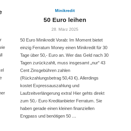
Minikredit
e
50 Euro leihen
Veröffentlicht
28. März 2025
am
r
50 Euro Minikredit Vorab: Im Moment bietet
wie
einzig Ferratum Money einen Minikredit für 30
ll
Tage über 50,- Euro an. Wer das Geld nach 30
Tagen zurückzahlt, muss insgesamt „nur“ 43
el
Cent Zinsgebühren zahlen
e
(Rückzahlungsbetrag 50,43 €). Allerdings
kostet Expressauszahlung und
her
Laufzeitverlängerung extra! Hier gehts direkt
zum 50,- Euro Kreditanbieter Ferratum. Sie
haben gerade einen kleinen finanziellen
Engpass und benötigen 50 …