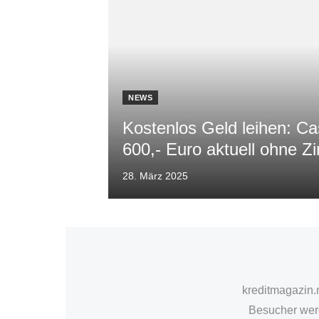
NEWS
Kostenlos Geld leihen: Ca
600,- Euro aktuell ohne Z
Veröffentlicht
28. März 2025
am
kreditmagazin.
Besucher werd