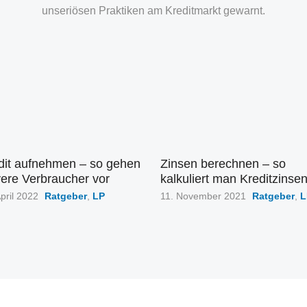
unseriösen Praktiken am Kreditmarkt gewarnt.
dit aufnehmen – so gehen
Zinsen berechnen – so
vere Verbraucher vor
kalkuliert man Kreditzinse
fentlicht
Veröffentlicht
April 2022
Ratgeber
,
LP
11. November 2021
Ratgeber
,
L
am