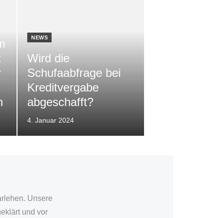
NEWS
m
t
Wird die
r
Schufaabfrage bei
Kreditvergabe
n
abgeschafft?
Veröffentlicht
4. Januar 2024
am
arlehen. Unsere
eklärt und vor