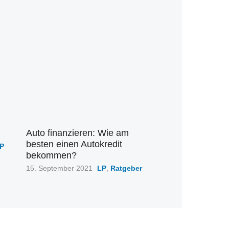
Auto finanzieren: Wie am
n
besten einen Autokredit
P
bekommen?
Veröffentlicht
15. September 2021
LP
,
Ratgeber
am