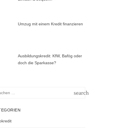
Umzug mit einem Kredit finanzieren
Ausbildungskredit: KfW, Bafög oder
doch die Sparkasse?
hen
search
h:
SUCHEN
TEGORIEN
okredit