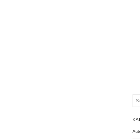
Suc
nac
KA
Aut