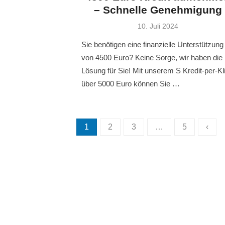
– Schnelle Genehmigung
Veröffentlicht
10. Juli 2024
am
Sie benötigen eine finanzielle Unterstützung
von 4500 Euro? Keine Sorge, wir haben die
Lösung für Sie! Mit unserem S Kredit-per-Kl
über 5000 Euro können Sie …
Seitennummerierung
1
2
3
…
5
‹
der
Beiträge