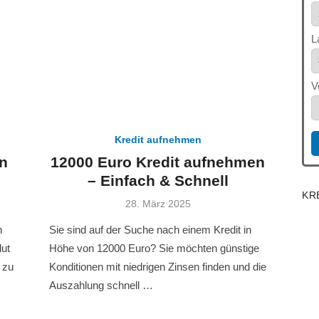
L
V
Kredit aufnehmen
n
12000 Euro Kredit aufnehmen
– Einfach & Schnell
KR
Veröffentlicht
28. März 2025
am
n
Sie sind auf der Suche nach einem Kredit in
lut
Höhe von 12000 Euro? Sie möchten günstige
 zu
Konditionen mit niedrigen Zinsen finden und die
Auszahlung schnell …