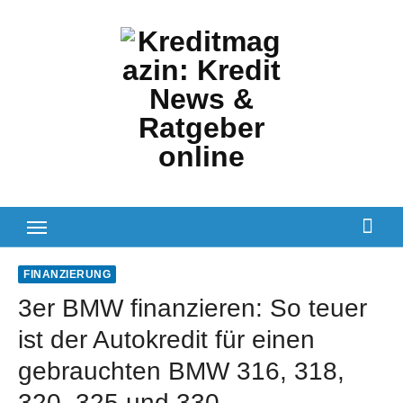
Zum
Inhalt
springen
FINANZIERUNG
3er BMW finanzieren: So teuer
ist der Autokredit für einen
gebrauchten BMW 316, 318,
320, 325 und 330