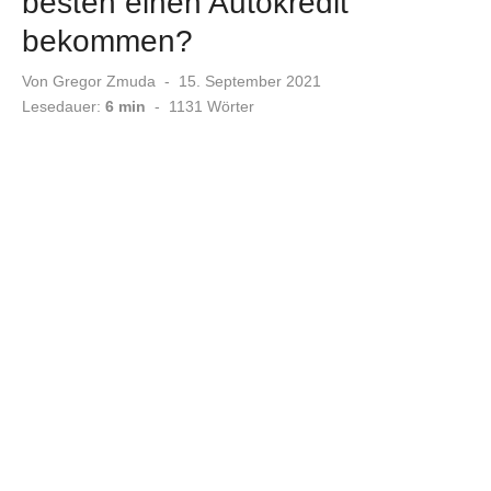
besten einen Autokredit
bekommen?
Veröffentlicht
Von
Gregor Zmuda
15. September 2021
am
Lesedauer:
6 min
-
1131
Wörter