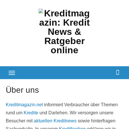
Zum
Inhalt
springen
Über uns
Kreditmagazin.net
informiert Verbraucher über Themen
rund um
Kredite
und Darlehen. Wir versorgen unsere
Besucher mit
aktuellen Kreditnews
sowie hinterfragen
Sachverhalte. In unserem
Kreditlexikon
erklären wir in