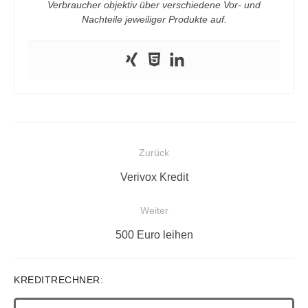
Verbraucher objektiv über verschiedene Vor- und
Nachteile jeweiliger Produkte auf.
Beitragsnavigation
Zurück
Vorheriger
Verivox Kredit
Beitrag:
Weiter
Nächster
500 Euro leihen
Beitrag:
KREDITRECHNER: