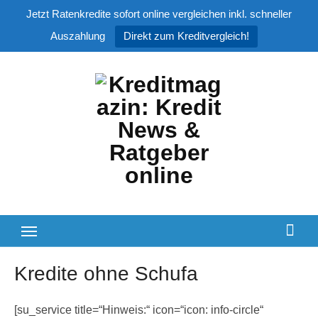
Jetzt Ratenkredite sofort online vergleichen inkl. schneller
Auszahlung
Direkt zum Kreditvergleich!
Zum
Inhalt
springen
Kredite ohne Schufa
[su_service title=“Hinweis:“ icon=“icon: info-circle“