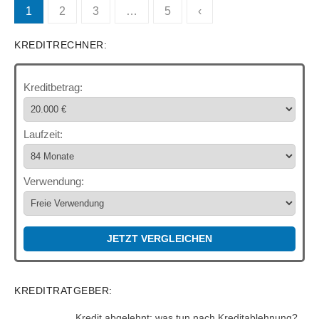
Seitennummerierung
1
2
3
…
5
‹
der
KREDITRECHNER:
Beiträge
Kreditbetrag:
Laufzeit:
Verwendung:
JETZT VERGLEICHEN
KREDITRATGEBER:
Kredit abgelehnt: was tun nach Kreditablehnung?