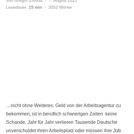
Veröffentlicht
Von
Gregor Zmuda
7. August 2021
am
Lesedauer:
15 min
-
3052
Wörter
…nicht ohne Weiteres. Geld von der Arbeitsagentur zu
bekommen, ist in beruflich schwierigen Zeiten keine
Schande. Jahr für Jahr verlieren Tausende Deutsche
unverschuldet ihren Arbeitsplatz oder müssen ihre Job