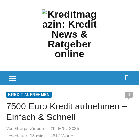
Zum
Inhalt
springen
KREDIT AUFNEHMEN
0
7500 Euro Kredit aufnehmen –
Einfach & Schnell
Veröffentlicht
Von
Gregor Zmuda
28. März 2025
am
Lesedauer:
13 min
-
2617
Wörter