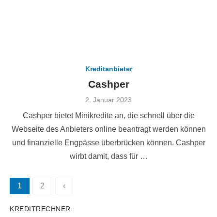
Kreditanbieter
Cashper
Veröffentlicht
2. Januar 2023
am
Cashper bietet Minikredite an, die schnell über die
Webseite des Anbieters online beantragt werden können
und finanzielle Engpässe überbrücken können. Cashper
wirbt damit, dass für …
Seitennummerierung
1
2
‹
der
KREDITRECHNER:
Beiträge