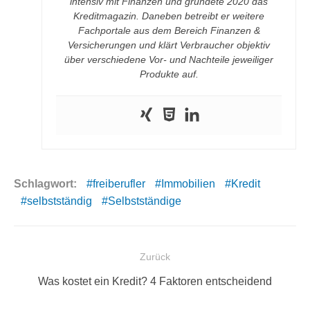
intensiv mit Finanzen und gründete 2020 das
Kreditmagazin. Daneben betreibt er weitere
Fachportale aus dem Bereich Finanzen &
Versicherungen und klärt Verbraucher objektiv
über verschiedene Vor- und Nachteile jeweiliger
Produkte auf.
Schlagwort:
freiberufler
Immobilien
Kredit
selbstständig
Selbstständige
Beitragsnavigation
Zurück
Vorheriger
Was kostet ein Kredit? 4 Faktoren entscheidend
Beitrag: