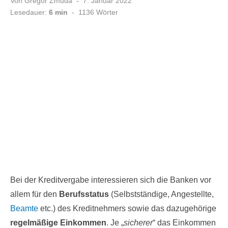
Veröffentlicht
Von
Gregor Zmuda
7. Januar 2022
am
Lesedauer:
6 min
-
1136
Wörter
Bei der Kreditvergabe interessieren sich die Banken vor
allem für den
Berufsstatus
(Selbstständige, Angestellte,
Beamte
etc.) des Kreditnehmers sowie das dazugehörige
regelmäßige Einkommen
. Je „
sicherer
“ das Einkommen