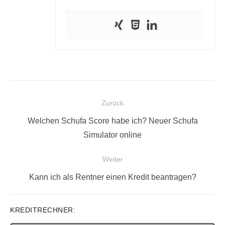
Beitragsnavigation
Zurück
Vorheriger
Welchen Schufa Score habe ich? Neuer Schufa
Beitrag:
Simulator online
Weiter
Nächster
Kann ich als Rentner einen Kredit beantragen?
Beitrag:
KREDITRECHNER: