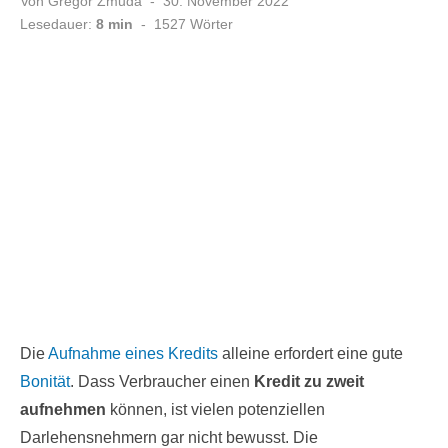
Veröffentlicht
Von
Gregor Zmuda
30. November 2022
am
Lesedauer:
8 min
-
1527
Wörter
Die
Aufnahme eines Kredits
alleine erfordert eine gute
Bonität
. Dass Verbraucher einen
Kredit zu zweit
aufnehmen
können, ist vielen potenziellen
Darlehensnehmern gar nicht bewusst. Die