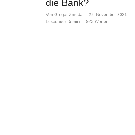
die Bank?
Veröffentlicht
Von
Gregor Zmuda
22. November 2021
am
Lesedauer:
5 min
-
923
Wörter