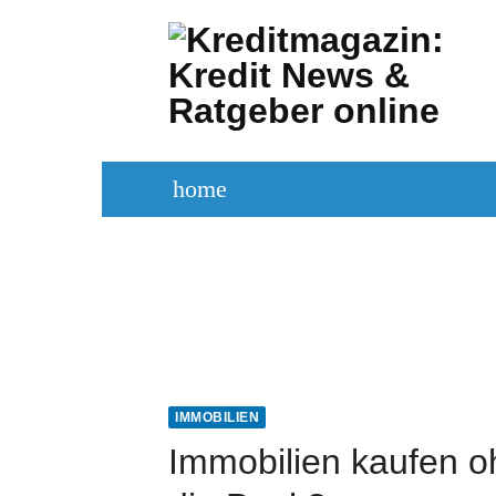
Zum
Inhalt
springen
home
KREDITVERGLEICH
KREDIT BE
IMMOBILIEN
Immobilien kaufen o