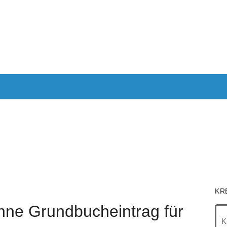
ANTRAGEN
AUTOKREDIT
KREDITE OHNE SCHUFA
KRE
IMMOBILIEN
RECHNER
KR
hne Grundbucheintrag für
K