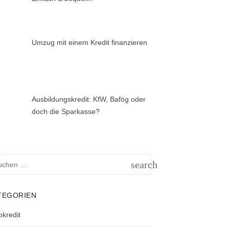
Umzug mit einem Kredit finanzieren
Ausbildungskredit: KfW, Bafög oder
doch die Sparkasse?
hen
search
h:
SUCHEN
TEGORIEN
okredit