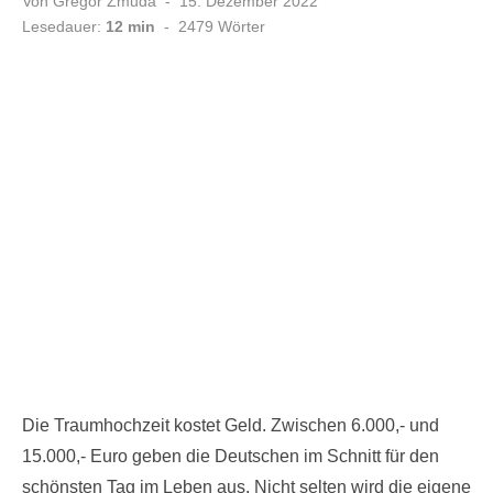
Veröffentlicht
Von
Gregor Zmuda
15. Dezember 2022
am
Lesedauer:
12 min
-
2479
Wörter
Die Traumhochzeit kostet Geld. Zwischen 6.000,- und
15.000,- Euro geben die Deutschen im Schnitt für den
schönsten Tag im Leben aus. Nicht selten wird die eigene