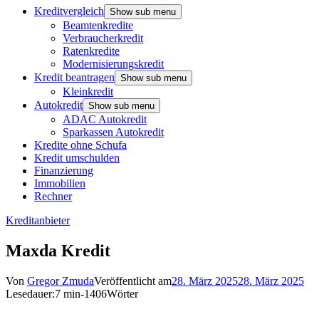
Kreditvergleich
Show sub menu
Beamtenkredite
Verbraucherkredit
Ratenkredite
Modernisierungskredit
Kredit beantragen
Show sub menu
Kleinkredit
Autokredit
Show sub menu
ADAC Autokredit
Sparkassen Autokredit
Kredite ohne Schufa
Kredit umschulden
Finanzierung
Immobilien
Rechner
Kreditanbieter
Maxda Kredit
Von
Gregor Zmuda
Veröffentlicht am
28. März 2025
28. März 2025
Lesedauer:
7 min
-
1406
Wörter