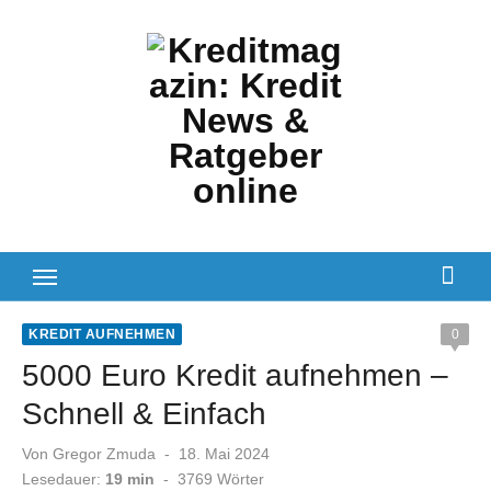
Zum
Inhalt
springen
KREDIT AUFNEHMEN
0
5000 Euro Kredit aufnehmen –
Schnell & Einfach
Veröffentlicht
Von
Gregor Zmuda
18. Mai 2024
am
Lesedauer:
19 min
-
3769
Wörter