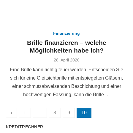
Finanzierung
Brille finanzieren – welche
Möglichkeiten habe ich?
Veröffentlicht
28. April 2020
am
Eine Brille kann richtig teuer werden. Entscheiden Sie
sich für eine Gleitsichtbrille mit entspiegelten Gläsern,
einer schmutzabweisenden Beschichtung und einer
hochwertigen Fassung, kann die Brille …
Seitennummerierung
‹
1
…
8
9
10
der
KREDITRECHNER:
Beiträge