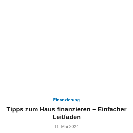
Finanzierung
Tipps zum Haus finanzieren – Einfacher
Leitfaden
Veröffentlicht
11. Mai 2024
am