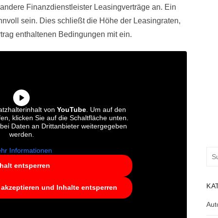
 andere Finanzdienstleister Leasingverträge an. Ein
nvoll sein. Dies schließt die Höhe der Leasingraten,
rtrag enthaltenen Bedingungen mit ein.
tzhalterinhalt von
YouTube
. Um auf den
fen, klicken Sie auf die Schaltfläche unten.
abei Daten an Drittanbieter weitergegeben
werden.
hr Informationen
Suc
nac
halt entsperren
KA
 akzeptieren und Inhalte entsperren
Aut