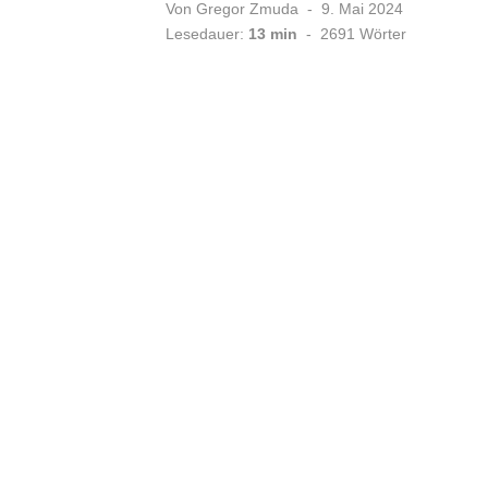
Veröffentlicht
Von
Gregor Zmuda
9. Mai 2024
am
Lesedauer:
13 min
-
2691
Wörter