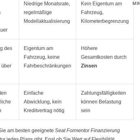
MI
Niedrige Monatsrate,
Kein Eigentum am
n
regelmäßige
Fahrzeug,
Modellaktualisierung
Kilometerbegrenzung
uer
ng des
Eigentum am
Höhere
Fahrzeug, keine
Gesamtkosten durch
 über
Fahrbeschränkungen
Zinsen
ten
Einfache
Zahlungsfälligkeiten
liche
Abwicklung, kein
können Belastung
n
Kreditvertrag nötig
sein
r Sie am besten geeignete
Seat Formentor Finanzierung
ur jedes Plans gibt. Egal ob Sie Wert auf Flexibilität,