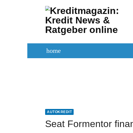
Zum
Inhalt
springen
home
KREDITVERGLEICH
KREDIT BE
AUTOKREDIT
Seat Formentor fina