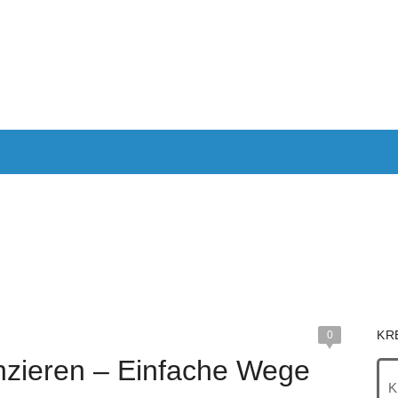
ANTRAGEN
AUTOKREDIT
KREDITE OHNE SCHUFA
KRE
IMMOBILIEN
RECHNER
KR
0
nzieren – Einfache Wege
K