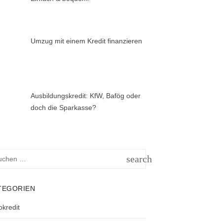
Umzug mit einem Kredit finanzieren
Ausbildungskredit: KfW, Bafög oder
doch die Sparkasse?
hen
search
h:
SUCHEN
TEGORIEN
okredit