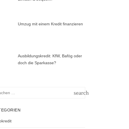
Umzug mit einem Kredit finanzieren
Ausbildungskredit: KfW, Bafög oder
doch die Sparkasse?
hen
search
h:
SUCHEN
TEGORIEN
okredit