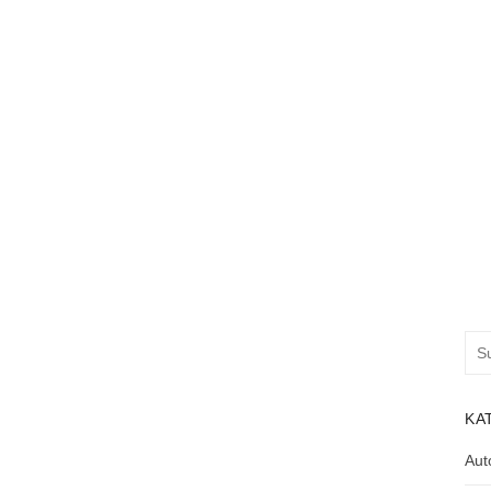
Suc
nac
KA
Aut