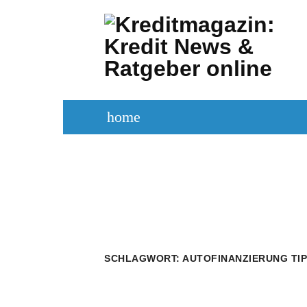
Zum
Inhalt
springen
home
KREDITVERGLEICH
KREDIT BE
SCHLAGWORT:
AUTOFINANZIERUNG TI