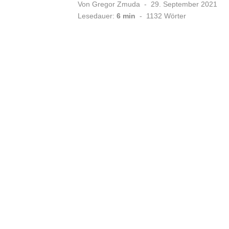
Veröffentlicht
Von
Gregor Zmuda
29. September 2021
am
Lesedauer:
6 min
-
1132
Wörter