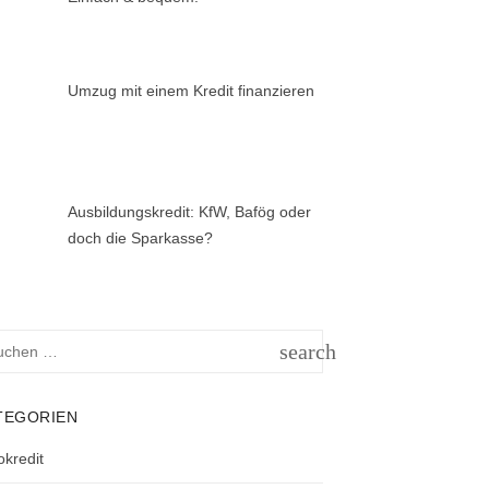
Umzug mit einem Kredit finanzieren
Ausbildungskredit: KfW, Bafög oder
doch die Sparkasse?
hen
search
h:
SUCHEN
TEGORIEN
okredit