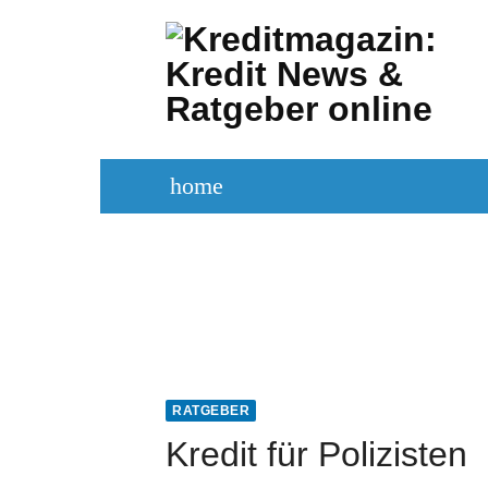
Zum
Inhalt
springen
home
KREDITVERGLEICH
KREDIT BE
RATGEBER
Kredit für Polizisten