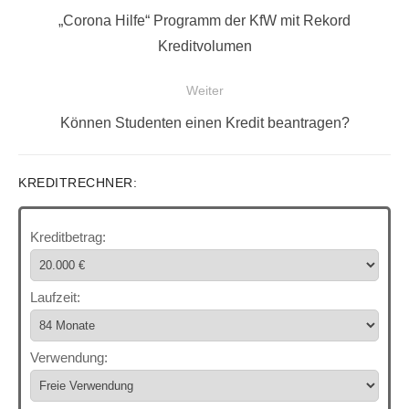
Vorheriger
„Corona Hilfe“ Programm der KfW mit Rekord
Beitrag:
Kreditvolumen
Weiter
Nächster
Können Studenten einen Kredit beantragen?
Beitrag:
KREDITRECHNER:
Kreditbetrag:
Laufzeit:
Verwendung: