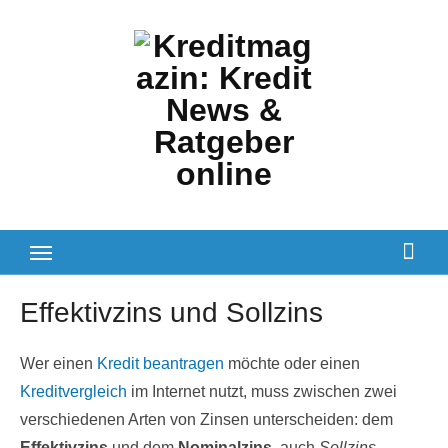
Zum
Inhalt
springen
Effektivzins und Sollzins
Wer einen
Kredit beantragen
möchte oder einen
Kreditvergleich
im Internet nutzt, muss zwischen zwei
verschiedenen Arten von Zinsen unterscheiden: dem
Effektivzins
und dem
Nominalzins
, auch
Sollzins