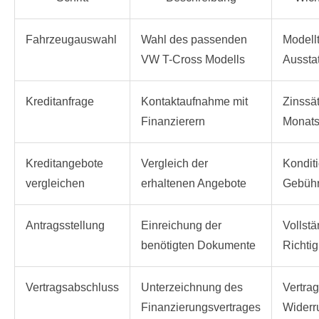
Fahrzeugauswahl
Wahl des passenden
Modell
VW T-Cross Modells
Ausstat
Kreditanfrage
Kontaktaufnahme mit
Zinssät
Finanzierern
Monats
Kreditangebote
Vergleich der
Kondit
vergleichen
erhaltenen Angebote
Gebühre
Antragsstellung
Einreichung der
Vollstä
benötigten Dokumente
Richtig
Vertragsabschluss
Unterzeichnung des
Vertra
Finanzierungsvertrages
Widerr