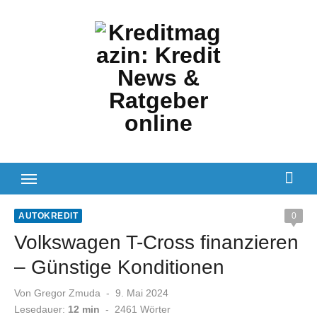
Zum
Inhalt
springen
AUTOKREDIT
0
Volkswagen T-Cross finanzieren
– Günstige Konditionen
Veröffentlicht
Von
Gregor Zmuda
9. Mai 2024
am
Lesedauer:
12 min
-
2461
Wörter