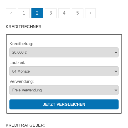
Seitennummerierung
‹
1
2
3
4
5
‹
der
KREDITRECHNER:
Beiträge
Kreditbetrag:
Laufzeit:
Verwendung:
JETZT VERGLEICHEN
KREDITRATGEBER: