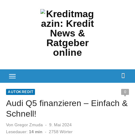
Zum
Inhalt
springen
AUTOKREDIT
0
Audi Q5 finanzieren – Einfach &
Schnell!
Veröffentlicht
Von
Gregor Zmuda
9. Mai 2024
am
Lesedauer:
14 min
-
2758
Wörter