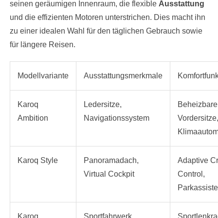
seinen geräumigen Innenraum, die flexible
Ausstattung
und die effizienten Motoren unterstrichen. Dies macht ihn
zu einer idealen Wahl für den täglichen Gebrauch sowie
für längere Reisen.
Modellvariante
Ausstattungsmerkmale
Komfortfun
Karoq
Ledersitze,
Beheizbare
Ambition
Navigationssystem
Vordersitze
Klimaautom
Karoq Style
Panoramadach,
Adaptive C
Virtual Cockpit
Control,
Parkassiste
Karoq
Sportfahrwerk,
Sportlenkra