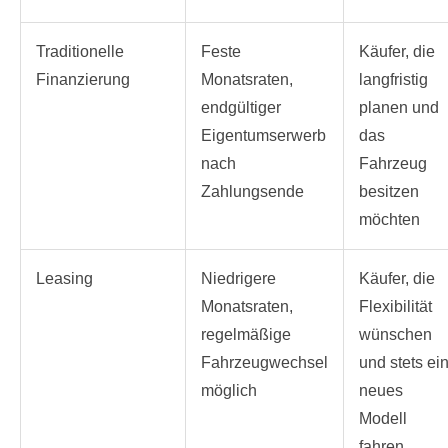
Traditionelle
Feste
Käufer, die
Finanzierung
Monatsraten,
langfristig
endgültiger
planen und
Eigentumserwerb
das
nach
Fahrzeug
Zahlungsende
besitzen
möchten
Leasing
Niedrigere
Käufer, die
Monatsraten,
Flexibilität
regelmäßige
wünschen
Fahrzeugwechsel
und stets ei
möglich
neues
Modell
fahren