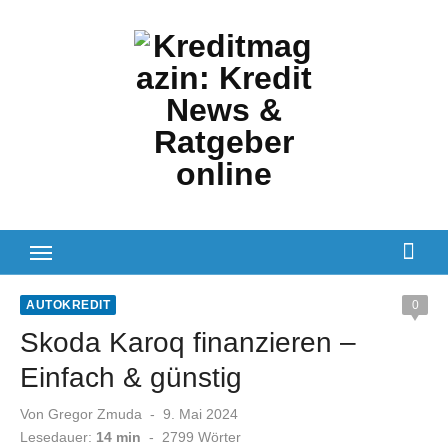
Zum
Inhalt
springen
AUTOKREDIT
0
Skoda Karoq finanzieren –
Einfach & günstig
Veröffentlicht
Von
Gregor Zmuda
9. Mai 2024
am
Lesedauer:
14 min
-
2799
Wörter