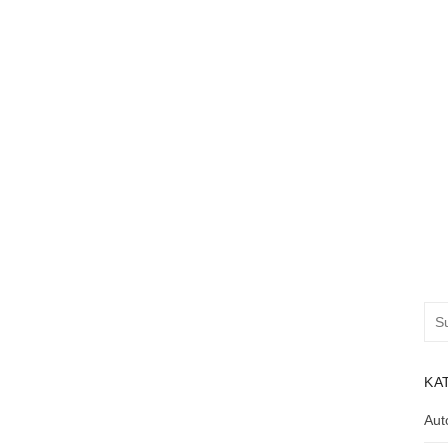
Suc
nac
KA
Aut