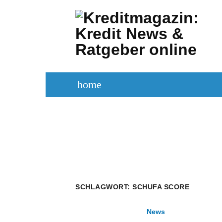
Zum
Inhalt
springen
home
KREDITVERGLEICH
KREDIT BE
SCHLAGWORT:
SCHUFA SCORE
News