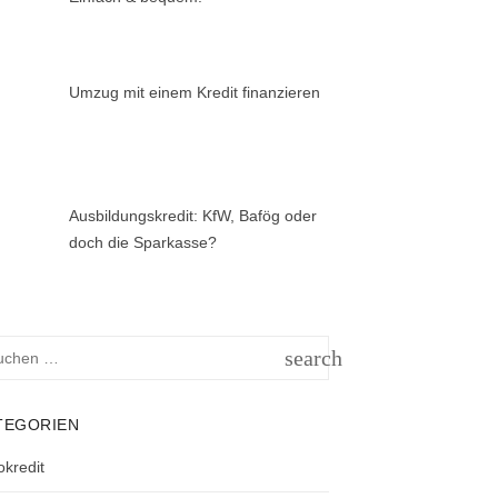
Umzug mit einem Kredit finanzieren
Ausbildungskredit: KfW, Bafög oder
doch die Sparkasse?
hen
search
h:
SUCHEN
TEGORIEN
okredit