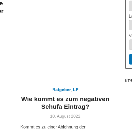
e
or
L
V
t
KR
Ratgeber
,
LP
Wie kommt es zum negativen
Schufa Eintrag?
Veröffentlicht
10. August 2022
am
Kommt es zu einer Ablehnung der