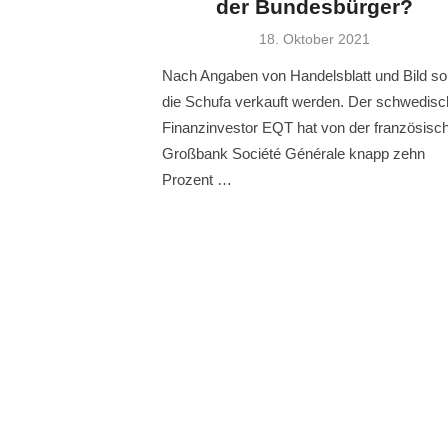
der Bundesbürger?
Veröffentlicht
18. Oktober 2021
am
Nach Angaben von Handelsblatt und Bild sol
die Schufa verkauft werden. Der schwedis
Finanzinvestor EQT hat von der französisc
Großbank Société Générale knapp zehn
Prozent …