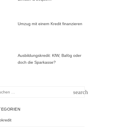
Umzug mit einem Kredit finanzieren
Ausbildungskredit: KfW, Bafög oder
doch die Sparkasse?
hen
search
h:
SUCHEN
TEGORIEN
okredit