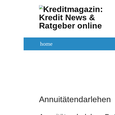
Zum
Inhalt
springen
home
KREDITVERGLEICH
KREDIT BE
Annuitätendarlehen