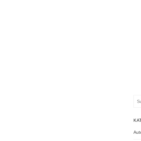
Suc
nac
KA
Aut