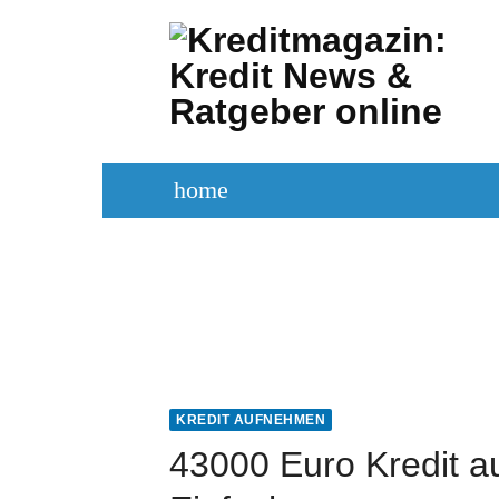
Zum
Inhalt
springen
home
KREDITVERGLEICH
KREDIT BE
KREDIT AUFNEHMEN
43000 Euro Kredit a