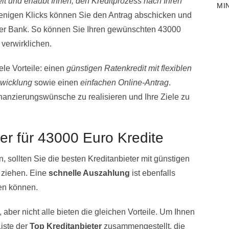
eit und erlaubt Ihnen, den Kreditprozess nach Ihren
MI
wenigen Klicks können Sie den Antrag abschicken und
der Bank. So können Sie Ihren gewünschten 43000
 verwirklichen.
ele Vorteile: einen
günstigen Ratenkredit mit flexiblen
bwicklung
sowie einen
einfachen Online-Antrag
.
nanzierungswünsche zu realisieren und Ihre Ziele zu
er für 43000 Euro Kredite
 sollten Sie die besten Kreditanbieter mit günstigen
 ziehen. Eine
schnelle Auszahlung
ist ebenfalls
zen können.
, aber nicht alle bieten die gleichen Vorteile. Um Ihnen
Liste der
Top Kreditanbieter
zusammengestellt, die