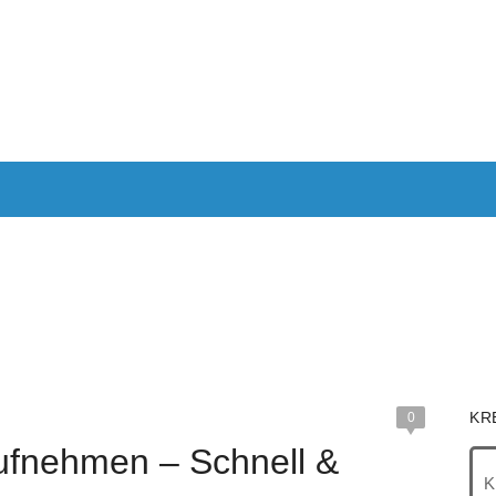
ANTRAGEN
AUTOKREDIT
KREDITE OHNE SCHUFA
KRE
IMMOBILIEN
RECHNER
KR
0
ufnehmen – Schnell &
K