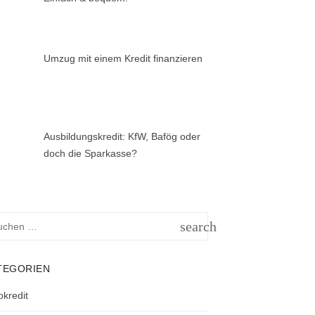
Umzug mit einem Kredit finanzieren
Ausbildungskredit: KfW, Bafög oder
doch die Sparkasse?
hen
search
h:
SUCHEN
TEGORIEN
okredit