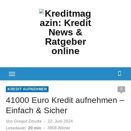
Zum
Inhalt
springen
KREDIT AUFNEHMEN
0
41000 Euro Kredit aufnehmen –
Einfach & Sicher
Veröffentlicht
Von
Gregor Zmuda
22. Juni 2024
am
Lesedauer:
20 min
-
3908
Wörter