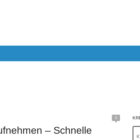
ANTRAGEN
AUTOKREDIT
KREDITE OHNE SCHUFA
KRE
IMMOBILIEN
RECHNER
KR
0
ufnehmen – Schnelle
K