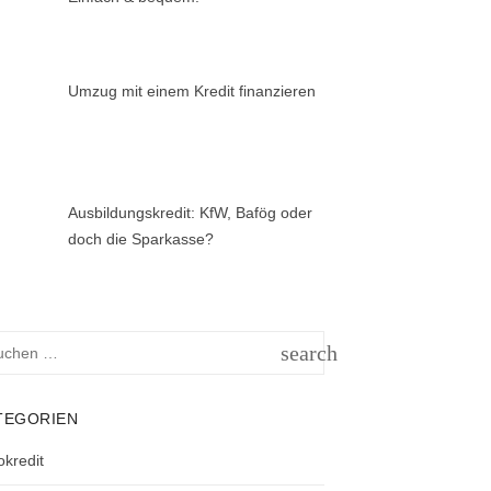
Umzug mit einem Kredit finanzieren
Ausbildungskredit: KfW, Bafög oder
doch die Sparkasse?
hen
search
h:
SUCHEN
TEGORIEN
okredit