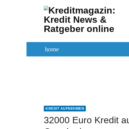
Zum
Inhalt
springen
home
KREDITVERGLEICH
KREDIT BE
KREDIT AUFNEHMEN
32000 Euro Kredit a