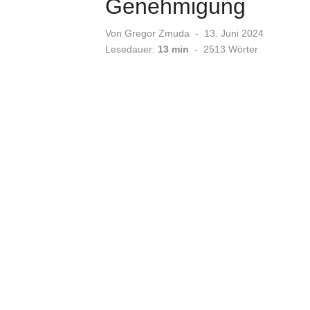
Genehmigung
Veröffentlicht
Von
Gregor Zmuda
13. Juni 2024
am
Lesedauer:
13 min
-
2513
Wörter