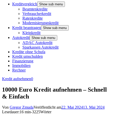
Kreditvergleich
Show sub menu
Beamtenkredite
Verbraucherkredit
Ratenkredite
Modernisierungskredit
Kredit beantragen
Show sub menu
Kleinkredit
Autokredit
Show sub menu
ADAC Autokredit
Sparkassen Autokredit
Kredite ohne Schufa
Kredit umschulden
Finanzierung
Immobilien
Rechner
Kredit aufnehmen
0
10000 Euro Kredit aufnehmen – Schnell
& Einfach
Von
Gregor Zmuda
Veröffentlicht am
22. Mai 2024
13. Mai 2024
Lesedauer:
16 min
-
3225
Wörter