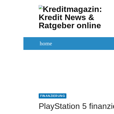
Zum
Inhalt
springen
home
KREDITVERGLEICH
KREDIT BE
FINANZIERUNG
PlayStation 5 finanz