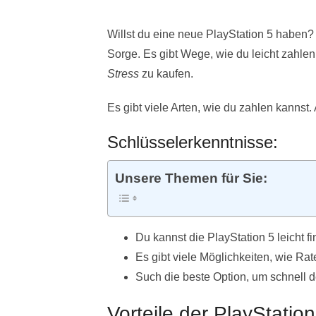
Willst du eine neue PlayStation 5 haben? 
Sorge. Es gibt Wege, wie du leicht zahle
Stress
zu kaufen.
Es gibt viele Arten, wie du zahlen kannst. 
Schlüsselerkenntnisse:
Unsere Themen für Sie:
Du kannst die PlayStation 5 leicht fi
Es gibt viele Möglichkeiten, wie Rat
Such die beste Option, um schnell d
Vorteile der PlayStation