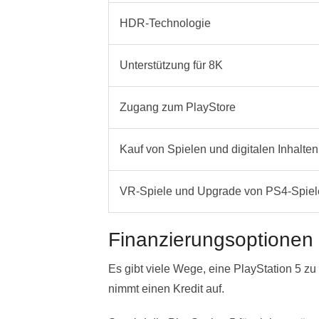
HDR-Technologie
Unterstützung für 8K
Zugang zum PlayStore
Kauf von Spielen und digitalen Inhalten
VR-Spiele und Upgrade von PS4-Spiel
Finanzierungsoptionen f
Es gibt viele Wege, eine PlayStation 5 z
nimmt einen Kredit auf.