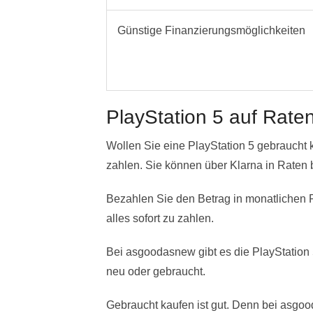
Günstige Finanzierungsmöglichkeiten
PlayStation 5 auf Rat
Wollen Sie eine PlayStation 5 gebraucht
zahlen. Sie können über Klarna in Raten 
Bezahlen Sie den Betrag in monatlichen 
alles sofort zu zahlen.
Bei asgoodasnew gibt es die PlayStation
neu oder gebraucht.
Gebraucht kaufen ist gut. Denn bei asgood