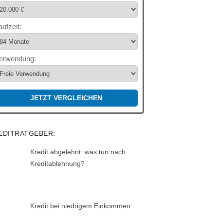
aufzeit:
erwendung:
JETZT VERGLEICHEN
EDITRATGEBER:
Kredit abgelehnt: was tun nach
Kreditablehnung?
Kredit bei niedrigem Einkommen