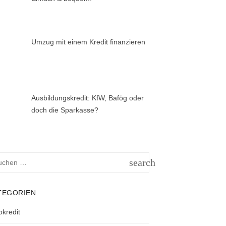
Umzug mit einem Kredit finanzieren
Ausbildungskredit: KfW, Bafög oder
doch die Sparkasse?
hen
search
h:
SUCHEN
TEGORIEN
okredit