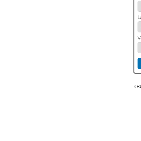
L
V
KR