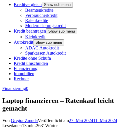
Kreditvergleich
Show sub menu
Beamtenkredite
Verbraucherkredit
Ratenkredite
Modernisierungskredit
Kredit beantragen
Show sub menu
Kleinkredit
Autokredit
Show sub menu
ADAC Autokredit
Sparkassen Autokredit
Kredite ohne Schufa
Kredit umschulden
Finanzierung
Immobilien
Rechner
Finanzierung
0
Laptop finanzieren – Ratenkauf leicht
gemacht
Von
Gregor Zmuda
Veröffentlicht am
27. Mai 2024
11. Mai 2024
Lesedauer:
13 min
-
2631
Wörter