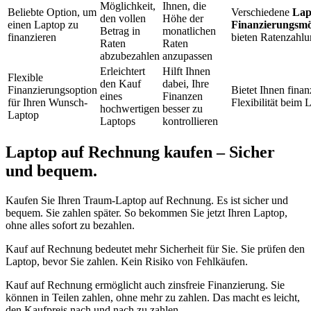
Möglichkeit,
Ihnen, die
Beliebte Option, um
Verschiedene
Lap
den vollen
Höhe der
einen Laptop zu
Finanzierungsmö
Betrag in
monatlichen
finanzieren
bieten Ratenzahl
Raten
Raten
abzubezahlen
anzupassen
Erleichtert
Hilft Ihnen
Flexible
den Kauf
dabei, Ihre
Finanzierungsoption
Bietet Ihnen finan
eines
Finanzen
für Ihren Wunsch-
Flexibilität beim
hochwertigen
besser zu
Laptop
Laptops
kontrollieren
Laptop auf Rechnung kaufen – Sicher
und bequem.
Kaufen Sie Ihren Traum-Laptop auf Rechnung. Es ist sicher und
bequem. Sie zahlen später. So bekommen Sie jetzt Ihren Laptop,
ohne alles sofort zu bezahlen.
Kauf auf Rechnung bedeutet mehr Sicherheit für Sie. Sie prüfen den
Laptop, bevor Sie zahlen. Kein Risiko von Fehlkäufen.
Kauf auf Rechnung ermöglicht auch zinsfreie Finanzierung. Sie
können in Teilen zahlen, ohne mehr zu zahlen. Das macht es leicht,
den Kaufpreis nach und nach zu zahlen.