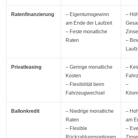
Ratenfinanzierung
– Eigentumsgewinn
– Hö
am Ende der Laufzeit
Gesa
– Feste monatliche
Zins
Raten
– Bin
Laufz
Privatleasing
– Geringe monatliche
– Kei
Kosten
Fahr
– Flexibilität beim
–
Fahrzeugwechsel
Kilo
Ballonkredit
– Niedrige monatliche
– Hoh
Raten
am En
– Flexible
– Eve
Rückzahlungsoptionen
Zins