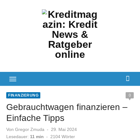
Zum
Inhalt
springen
FINANZIERUNG
0
Gebrauchtwagen finanzieren –
Einfache Tipps
Veröffentlicht
Von
Gregor Zmuda
29. Mai 2024
am
Lesedauer:
11 min
-
2104
Wörter