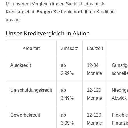
Mit unserem Vergleich finden Sie leicht das beste
Kreditangebot.
Fragen
Sie heute noch Ihren Kredit bei
uns an!
Unser Kreditvergleich in Aktion
Kreditart
Zinssatz
Laufzeit
Autokredit
ab
12-84
Günstig
2,99%
Monate
schnell
Umschuldungskredit
ab
12-120
Niedrig
3,49%
Monate
Abwick
Gewerbekredit
ab
12-120
Flexible
3,99%
Monate
Finanzi