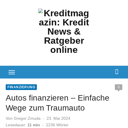
Zum
Inhalt
springen
FINANZIERUNG
0
Autos finanzieren – Einfache
Wege zum Traumauto
Veröffentlicht
Von
Gregor Zmuda
23. Mai 2024
am
Lesedauer:
11 min
-
2236
Wörter