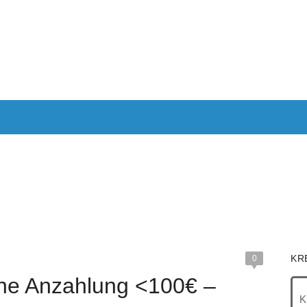
ANTRAGEN
AUTOKREDIT
KREDITE OHNE SCHUFA
KRE
IMMOBILIEN
RECHNER
KR
0
hne Anzahlung <100€ –
K