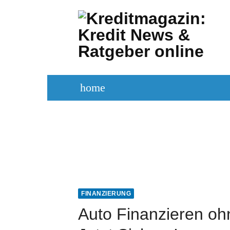
Zum
Inhalt
springen
home
KREDITVERGLEICH
KREDIT BE
FINANZIERUNG
Auto Finanzieren o