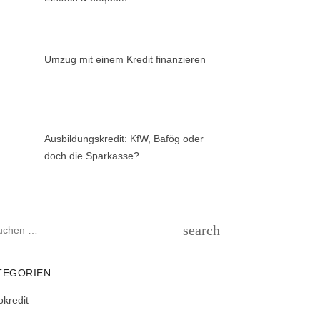
Umzug mit einem Kredit finanzieren
Ausbildungskredit: KfW, Bafög oder
doch die Sparkasse?
hen
search
h:
SUCHEN
TEGORIEN
okredit