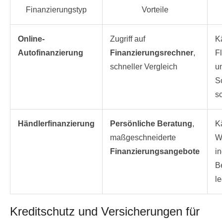
Finanzierungstyp
Vorteile
Online-
Zugriff auf
Kä
Autofinanzierung
Finanzierungsrechner
,
Fl
schneller Vergleich
u
S
s
Händlerfinanzierung
Persönliche Beratung
,
Kä
maßgeschneiderte
W
Finanzierungsangebote
in
B
l
Kreditschutz und Versicherungen für