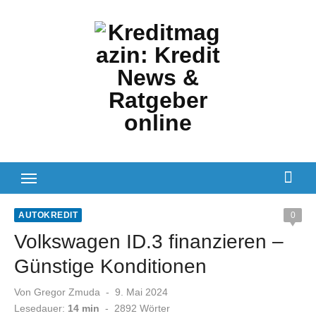
Zum
Inhalt
springen
AUTOKREDIT
0
Volkswagen ID.3 finanzieren –
Günstige Konditionen
Veröffentlicht
Von
Gregor Zmuda
9. Mai 2024
am
Lesedauer:
14 min
-
2892
Wörter