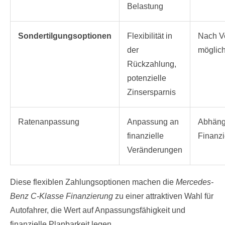
Belastung
Sondertilgungsoptionen
Flexibilität in
Nach V
der
möglic
Rückzahlung,
potenzielle
Zinsersparnis
Ratenanpassung
Anpassung an
Abhäng
finanzielle
Finanzi
Veränderungen
Diese flexiblen Zahlungsoptionen machen die
Mercedes-
Benz C-Klasse Finanzierung
zu einer attraktiven Wahl für
Autofahrer, die Wert auf Anpassungsfähigkeit und
finanzielle Planbarkeit legen.