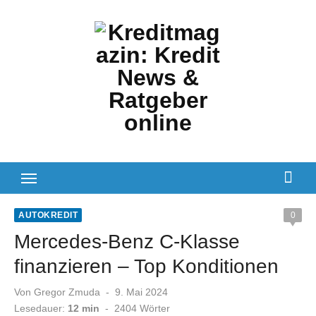
Zum
Inhalt
springen
AUTOKREDIT
0
Mercedes-Benz C-Klasse
finanzieren – Top Konditionen
Veröffentlicht
Von
Gregor Zmuda
9. Mai 2024
am
Lesedauer:
12 min
-
2404
Wörter