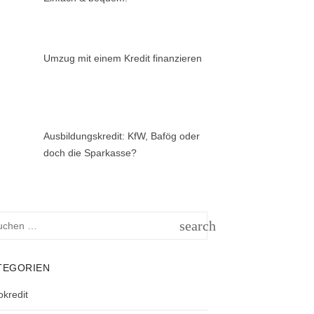
Umzug mit einem Kredit finanzieren
Ausbildungskredit: KfW, Bafög oder
doch die Sparkasse?
hen
search
h:
SUCHEN
TEGORIEN
okredit