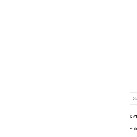
Suc
nac
KA
Aut