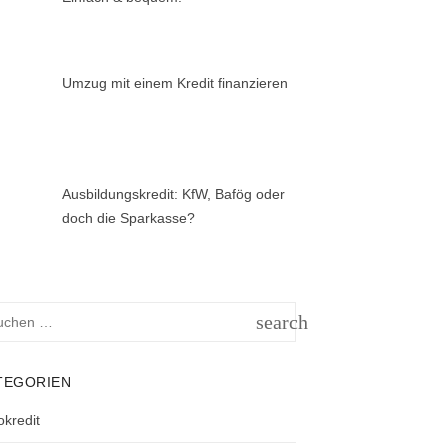
Umzug mit einem Kredit finanzieren
Ausbildungskredit: KfW, Bafög oder
doch die Sparkasse?
hen
search
h:
SUCHEN
TEGORIEN
okredit