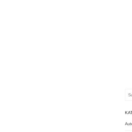
Suc
nac
KA
Aut