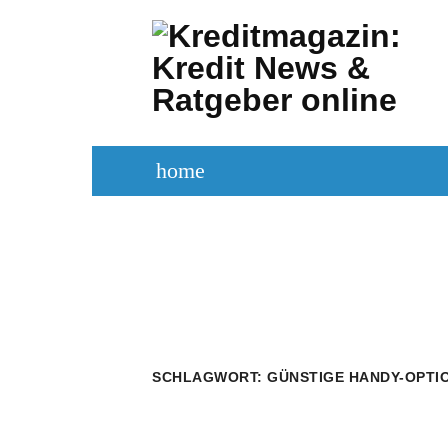
Zum
Inhalt
springen
home
KREDITVERGLEICH
KREDIT BE
SCHLAGWORT:
GÜNSTIGE HANDY-OPTI