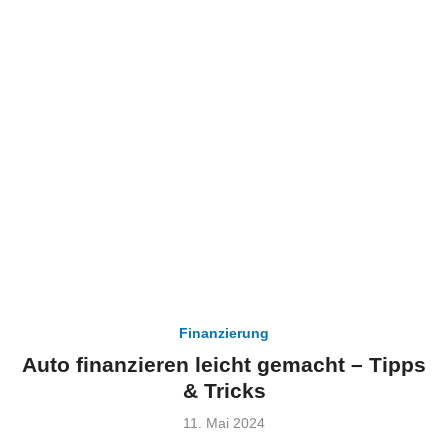
Finanzierung
Auto finanzieren leicht gemacht – Tipps
& Tricks
Veröffentlicht
11. Mai 2024
am