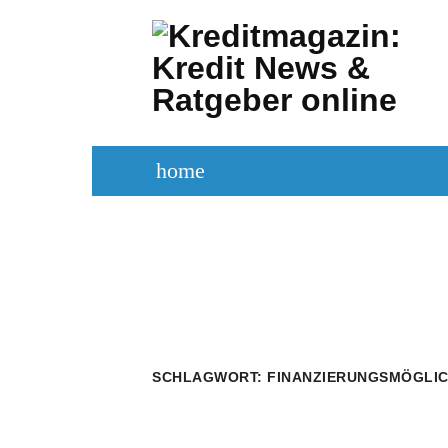
Zum
Inhalt
springen
home
KREDITVERGLEICH
KREDIT BE
SCHLAGWORT:
FINANZIERUNGSMÖGLIC