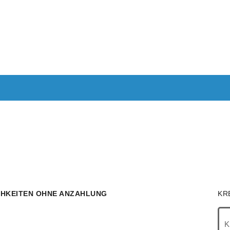
ANTRAGEN
AUTOKREDIT
KREDITE OHNE SCHUFA
KRE
IMMOBILIEN
RECHNER
HKEITEN OHNE ANZAHLUNG
KR
K