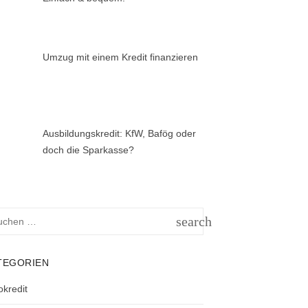
Umzug mit einem Kredit finanzieren
Ausbildungskredit: KfW, Bafög oder
doch die Sparkasse?
hen
search
h:
SUCHEN
TEGORIEN
okredit