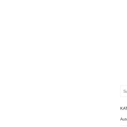
Suc
nac
KA
Aut