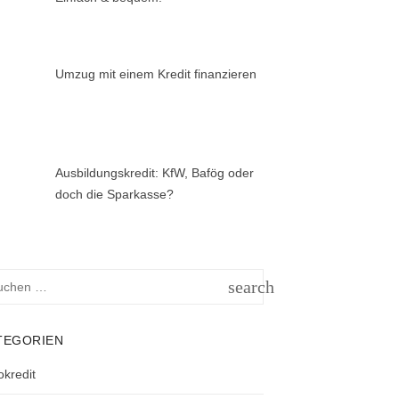
Umzug mit einem Kredit finanzieren
Ausbildungskredit: KfW, Bafög oder
doch die Sparkasse?
hen
search
h:
SUCHEN
TEGORIEN
okredit