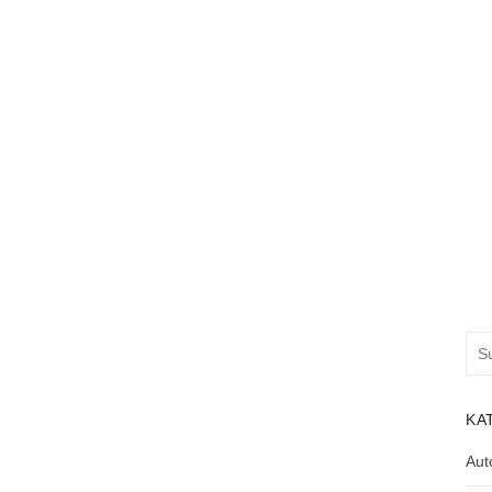
Suc
nac
KA
Aut