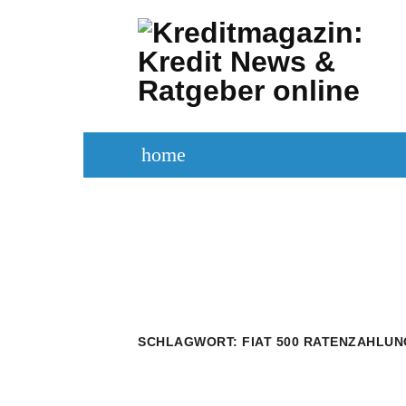
Zum
Inhalt
springen
home
KREDITVERGLEICH
KREDIT BE
SCHLAGWORT:
FIAT 500 RATENZAHLUN