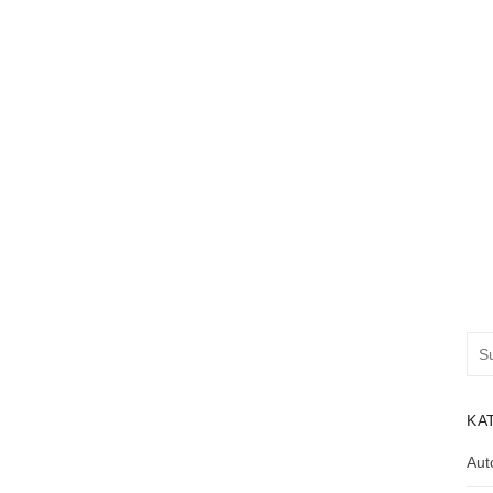
Suc
nac
KA
Aut