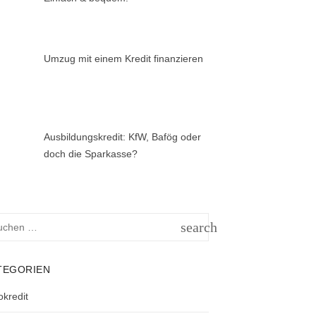
Umzug mit einem Kredit finanzieren
Ausbildungskredit: KfW, Bafög oder
doch die Sparkasse?
hen
search
h:
SUCHEN
TEGORIEN
okredit