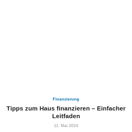
Finanzierung
Tipps zum Haus finanzieren – Einfacher
Leitfaden
Veröffentlicht
11. Mai 2024
am