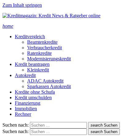
Zum Inhalt springen
home
Kreditvergleich
Beamtenkredite
Verbraucherkredit
Ratenkredite
Modernisierungskredit
Kredit beantragen
Kleinkredit
Autokredit
ADAC Autokredit
Sparkassen Autokredit
Kredite ohne Schufa
Kredit umschulden
Finanzierung
Immobilien
Rechner
Suchen nach:
search
Suchen
Suchen nach:
search
Suchen