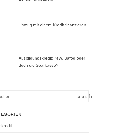
Umzug mit einem Kredit finanzieren
Ausbildungskredit: KfW, Bafög oder
doch die Sparkasse?
hen
search
h:
SUCHEN
TEGORIEN
okredit