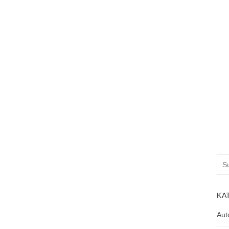
Suc
nac
KA
Aut